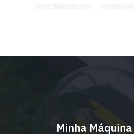
comercial@movisoldas.com.br
R. José Barra do
HOME
Minha Máquina 