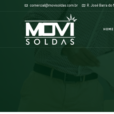
comercial@movisoldas.com.br
R. José Barra do
HOME