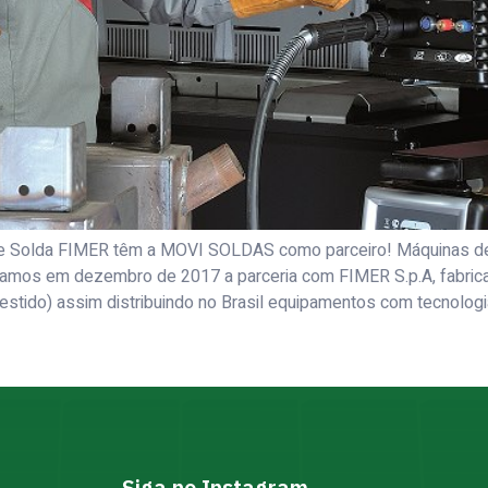
 Solda FIMER têm a MOVI SOLDAS como parceiro! Máquinas de so
iamos em dezembro de 2017 a parceria com FIMER S.p.A, fabrican
tido) assim distribuindo no Brasil equipamentos com tecnologi
Siga no Instagram