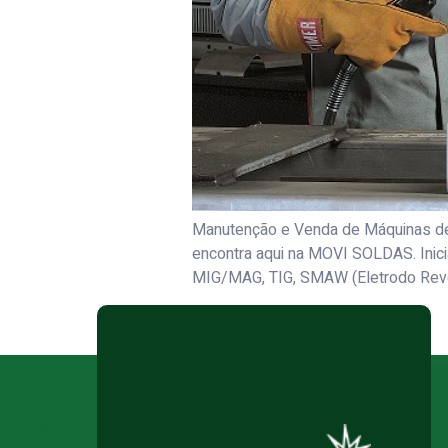
Manutenção e Venda de Máquinas de
encontra aqui na MOVI SOLDAS. Inic
MIG/MAG, TIG, SMAW (Eletrodo Reves