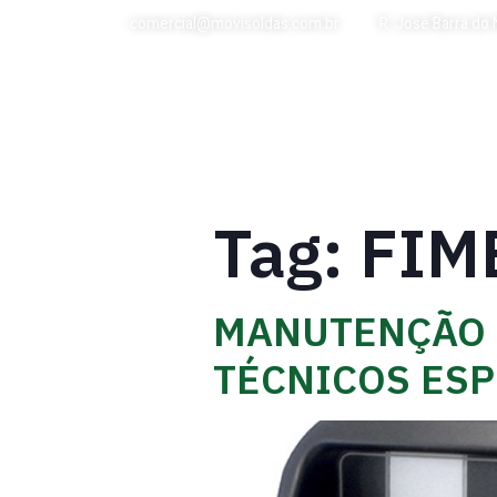
comercial@movisoldas.com.br
R. José Barra do
HOME
Tag:
FIM
MANUTENÇÃO 
TÉCNICOS ESP